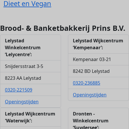
Dieet en Vegan
Brood- & Banketbakkerij Prins B.V.
Lelystad
Lelystad Wijkcentrum
Winkelcentrum
‘Kempenaar’:
‘Lelycentre’:
Kempenaar 03-21
Snijdersstraat 3-5
8242 BD Lelystad
8223 AA Lelystad
0320-236885
0320-221509
Openingstijden
Openingstijden
Lelystad Wijkcentrum
Dronten -
'Waterwijk':
Winkelcentrum
‘Suydersee’: