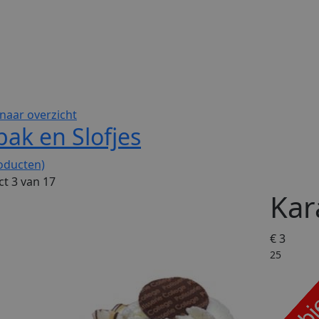
naar overzicht
ak en Slofjes
oducten)
t 3 van 17
Kar
€ 3
25